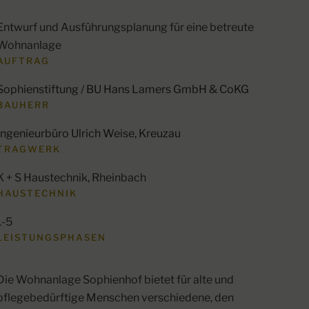
Entwurf und Ausführungsplanung für eine betreute
Wohnanlage
AUFTRAG
Sophienstiftung
/
BU Hans Lamers GmbH & CoKG
BAUHERR
Ingenieurbüro Ulrich Weise, Kreuzau
TRAGWERK
K + S Haustechnik, Rheinbach
HAUSTECHNIK
1-5
LEISTUNGSPHASEN
Die Wohnanlage Sophienhof bietet für alte und
pflegebedürftige Menschen verschiedene, den