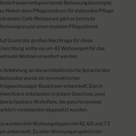
Bedürfnissen entsprechende Betreuungskonzepte
an. Neben dem Pflegezentrum für stationäre Pflege
mit einem Café-Restaurant gibt es betreute
Wohnungen und einen mobilen Pflegedienst.
Auf Grund der großen Nachfrage für diese
Einrichtung sollte sie um 42 Wohnungen für das
betreute Wohnen erweitert werden.
In Anlehnung an die architektonische Sprache des
Bestandes wurde ein symmetrischer
dreigeschossiger Baukörper entwickelt. Durch
einen Knick entstanden in jedem Geschoss zwei
überschaubare Wohnflure, die geschossweise
farblich voneinander abgesetzt wurden.
Es wurden drei Wohnungstypen mit 42, 60 und 73
qm entwickelt. Zu allen Wohnungen gehört ein