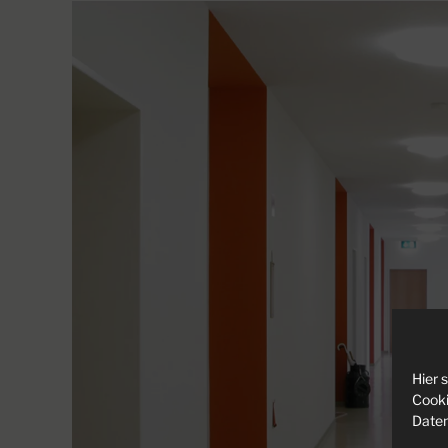
LIGH
Hier 
Cooki
Daten